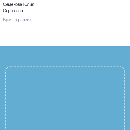
Семёнова Юлия
Сергеевна
Врач-Терапевт