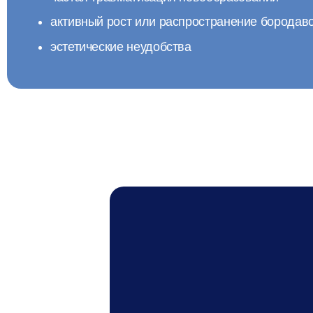
активный рост или распространение бородав
эстетические неудобства