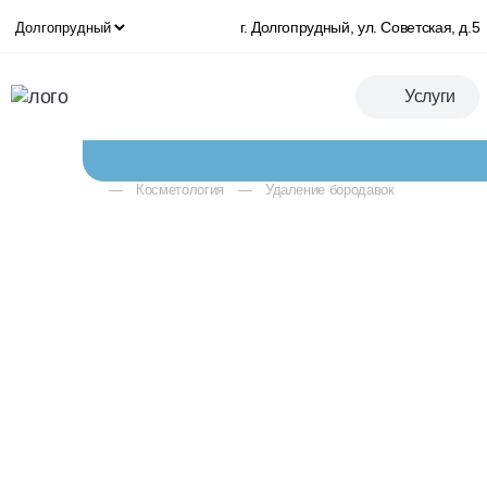
дерматологами с применением современ
эффективно избавиться от проблемы и сн
г. Долгопрудный, ул. Советская, д.5
Услуги
Записаться
Косметология
Удаление бородавок