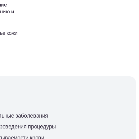
ние
ению и
ье кожи
льные заболевания
проведения процедуры
тываемости крови