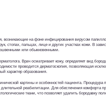
ия, возникающие на фоне инфицирования вирусом папилл
ук, стопах, пальцах, лице и других участках кожи. В зави
одошвенными или обыкновенными.
рматолога. Врач осматривает кожу, определяет вид бород
бходимости проводится дерматоскопия, позволяющая искл
ный характер образования.
инической картины и особенностей пациента. Процедура 
т длительной реабилитации. Для обеспечения комфорта п
атологические ткани, что позволяет удалить бородавку пол