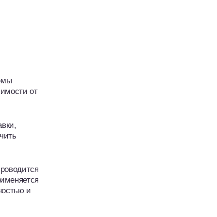
омы
симости от
авки,
ючить
проводится
рименяется
ностью и