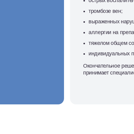
острых воспалите
тромбозе вен;
выраженных нару
аллергии на преп
тяжелом общем со
индивидуальных п
Окончательное реше
принимает специалис